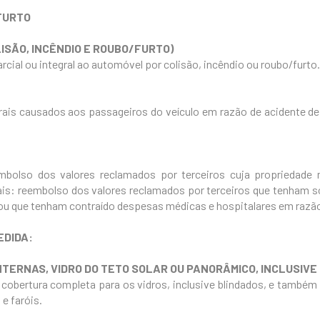
/FURTO
ISÃO, INCÊNDIO E ROUBO/FURTO)
rcial ou integral ao automóvel por colisão, incêndio ou roubo/furto.
ais causados aos passageiros do veículo em razão de acidente de
mbolso dos valores reclamados por terceiros cuja propriedade m
is: reembolso dos valores reclamados por terceiros que tenham s
) ou que tenham contraído despesas médicas e hospitalares em razão
EDIDA:
ANTERNAS, VIDRO DO TETO SOLAR OU PANORÂMICO, INCLUSIVE
 cobertura completa para os vidros, inclusive blindados, e també
 e faróis.