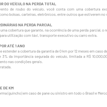
OR DO VEÍCULO NA PERDA TOTAL
ento de roubo do veículo, você conta com uma cobertura excl
omo bolsas, carteiras, eletrônicos, entre outros que estiverem no v
DINÁRIAS NA PERDA PARCIAL
 uma cobertura que garante, na ocorrência de uma perda parcial, o 
ara utilização com táxi, transporte executivo ou carro extra.
POR ATÉ 1 ANO
e estender a cobertura da garantia de 0 km por 12 meses em caso de
e 3% da importância segurada do veículo, limitada a R$ 10.000,0
ento nas condições gerais.
ratada.
E DE KM
orma (guincho) em caso de pane ou sinistro em todo o Brasil e Merco