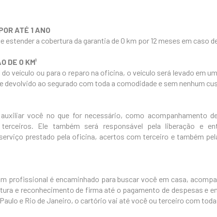
POR ATÉ 1 ANO
e estender a cobertura da garantia de 0 km por 12 meses em caso de
O DE 0 KM¹
 do veículo ou para o reparo na oficina, o veículo será levado em u
 e devolvido ao segurado com toda a comodidade e sem nenhum cus
 auxiliar você no que for necessário, como acompanhamento de 
erceiros. Ele também será responsável pela liberação e ent
rviço prestado pela oficina, acertos com terceiro e também pela
um profissional é encaminhado para buscar você em casa, acompan
ertura e reconhecimento de firma até o pagamento de despesas e 
Paulo e Rio de Janeiro, o cartório vai até você ou terceiro com to