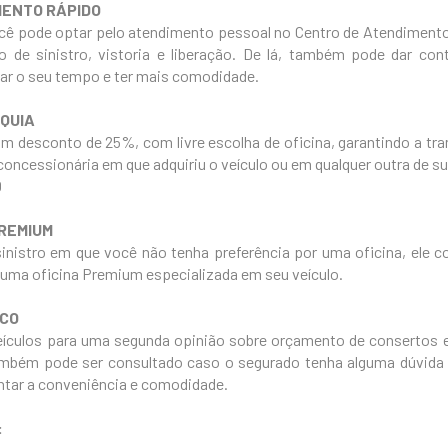
MENTO RÁPIDO
ocê pode optar pelo atendimento pessoal no Centro de Atendiment
o de sinistro, vistoria e liberação. De lá, também pode dar co
zar o seu tempo e ter mais comodidade.
QUIA
m desconto de 25%, com livre escolha de oficina, garantindo a tran
 concessionária em que adquiriu o veículo ou em qualquer outra de su
0
PREMIUM
nistro em que você não tenha preferência por uma oficina, ele 
 uma oficina Premium especializada em seu veículo.
ICO
ículos para uma segunda opinião sobre orçamento de consertos e
também pode ser consultado caso o segurado tenha alguma dúvida 
ntar a conveniência e comodidade.
: